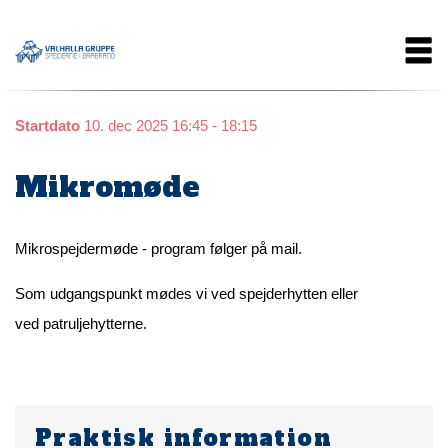
Gå
Main
til
hovedindhold
navigation
Startdato
10. dec 2025 16:45 - 18:15
Mikromøde
Mikrospejdermøde - program følger på mail.
Som udgangspunkt mødes vi ved spejderhytten eller
ved patruljehytterne.
Praktisk information